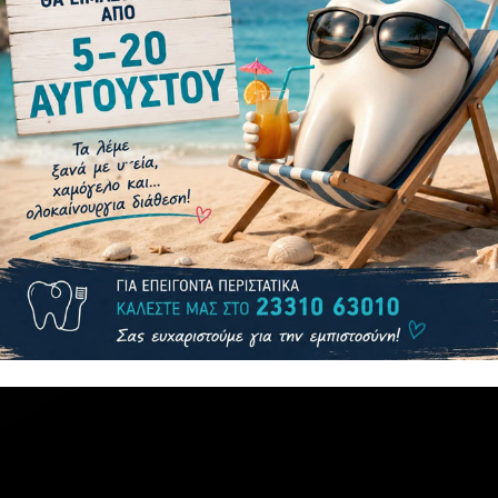
πρώτη μας προτεραιότητα. Σε κάθε παιδί που επισκέπτεται το Ιατρ
θε ηλικίας παρέχοντας ολοκληρωμένη, παιδοδοντιατρική περίθαλψη
 παιδιά και η πρακτική μας προσαρμόζεται στις μοναδικές ανάγκε
ΙΔΙΚΆ ΔΌΝΤΙΑ
,
ΠΑΙΔΟΔΟΝΤΊΑΤΡΟΣ
,
ΠΡΏΤΗ ΕΠΊΣΚΕΨΗ ΠΑΙΔΙΟΎ ΣΤΟΝ ΟΔ