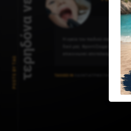
τερηδόνα νεογιλών
H υγεία του παιδιού σας είναι η 
δικό μας. Φροντίζουμε παιδιά κά
επικοινωνεί αποτελεσματικά με τα
POSTS BY TAG
TAGGED IN
ΟΔΟΝΤΙΑΤΡΙΚΉ ΓΙΑ ΠΑΙΔΙΆ
,
ΠΑ