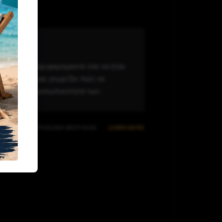
είο μας συμπεριφερόμαστε σαν να ήταν
. Η ομάδα μας γνωρίζει πώς να
ς και την προσωπικότητα των...
ΟΝΤΊΑΤΡΟ
,
ΤΕΡΗΔΌΝΑ ΝΕΟΓΙΛΏΝ
LEARN MORE
TOP