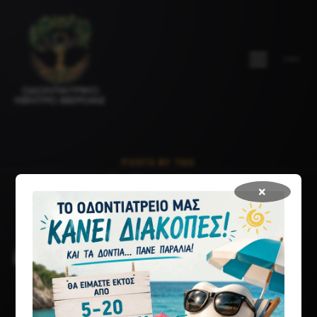
POSTS BY TAG
παιδοδοντίατρος
×
ΠΑΙΔΟΔΟΝΤΙΑ
H υγεία του παιδιού σας είναι η πρώτη μας