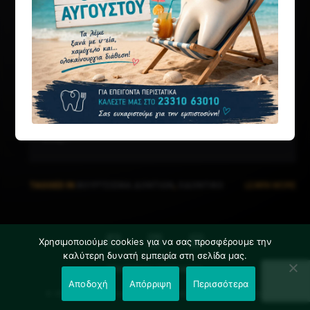
στόματος η διατήρηση της στοματικής υγείας. Οι
λειτουργίες που επιτελεί ο οδοντικός φραγμός
σε συνεργασία με τους ιστούς της στοματικής
κοιλότητας είναι πολύ σημαντικές. Σε επίπεδο
αισθητικής, δεν πρέπει να παραγνωρίζουμε την
θετική επίδραση ενός υγιούς, ελκυστικού
χαμόγελου στην ψυχολογία του ανθρώπου και
στις...
TAGGED IN
ΒΟΎΡΤΣΙΣΜΑ ΔΟΝΤΙΏΝ
,
ΟΔΟΝΤΙΚΌ
LEARN MORE
ΝΉΜΑ
,
ΣΤΟΜΑΤΙΚΌ ΔΙΆΛΥΜΑ
Χρησιμοποιούμε cookies για να σας προσφέρουμε την
καλύτερη δυνατή εμπειρία στη σελίδα μας.
ΠΡΟΗΓΜΈΝΗ ΤΕΧΝΟΛΟΓΊΑ
Αποδοχή
Απόρριψη
Περισσότερα
© 2023 dontia.gr | Ανάπτυξη:
LEONweb
| All Rights Reserved