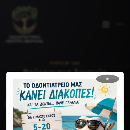
POSTS BY TAG
βούρτσισμα δοντιών
×
ΠΡΟΛΗΨΗ
Ο στόχος της Οδοντιατρικής πρόληψης είναι
διπλός: η έγκαιρη ανίχνευση των παθήσεων του